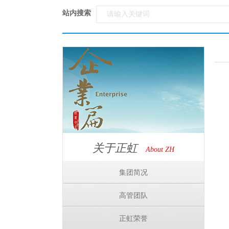
站内搜索
关于正虹
About ZH
集团简况
高管团队
正虹荣誉