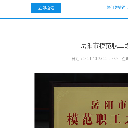
热门关键
岳阳市模范职工
日期：2021-10-25 22:20:59 