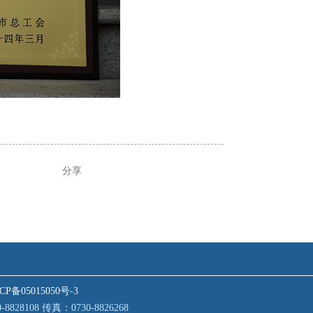
分享
CP备05015050号-3
8 传真：0730-8826268