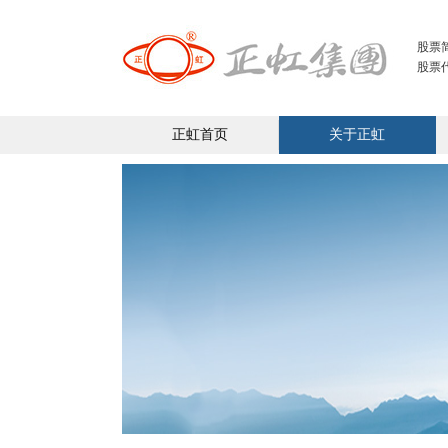
股票
股票代
正虹首页
关于正虹