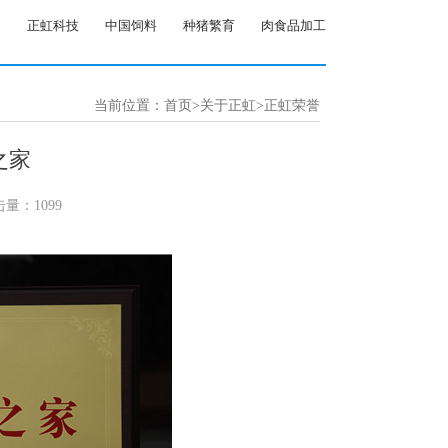
词：
正虹科技
中国饲料
种猪繁育
肉食品加工
当前位置：
首页
>
关于正虹
>
正虹荣誉
之家
点击量：1099