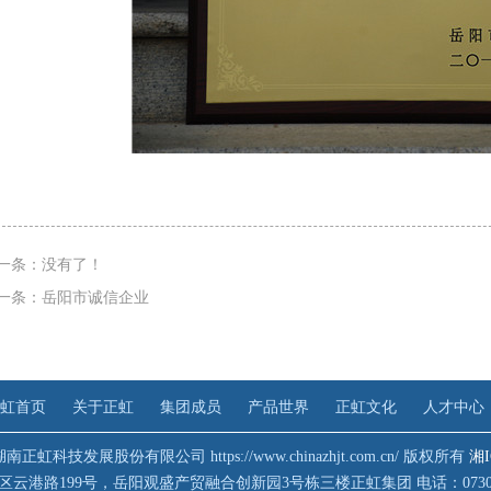
一条：没有了！
一条：
岳阳市诚信企业
虹首页
关于正虹
集团成员
产品世界
正虹文化
人才中心
10 湖南正虹科技发展股份有限公司 https://www.chinazhjt.com.cn/ 版权所有
湘I
路199号，岳阳观盛产贸融合创新园3号栋三楼正虹集团 电话：0730-882810